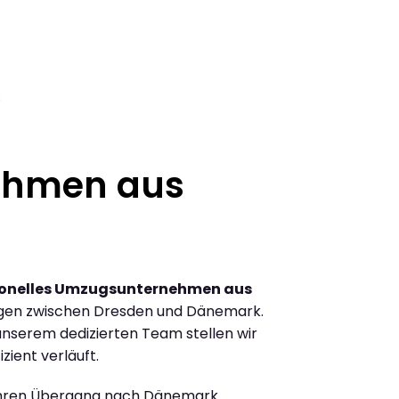
3
ehmen aus
ionelles Umzugsunternehmen aus
gen zwischen Dresden und Dänemark.
nserem dedizierten Team stellen wir
zient verläuft.
Ihren Übergang nach Dänemark