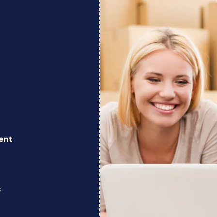
ent
s