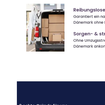
Reibungslos
Garantiert ein n
Dänemark ohne K
Sorgen- & str
Ohne Umzugsstre
Dänemark anko