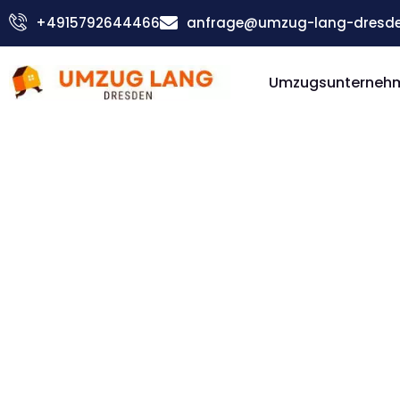
Zum
+4915792644466
anfrage@umzug-lang-dresde
Inhalt
springen
Umzugsunterneh
Günstiger Dänemark Umzug
Umzug D
Dänema