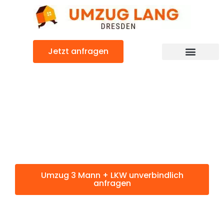
Zum
Inhalt
springen
Jetzt anfragen
Umzugsunternehmen Dresden
Umzugsservice Dresden
Umzug 3 Mann + LKW: Günstig & schnell
Umzug 3 Mann
+ LKW Dresden
Umzug 3 Mann + LKW unverbindlich
anfragen
Weitere Informationen