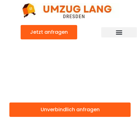
Zum
Inhalt
springen
Jetzt anfragen
Umzugsunternehmen Dresden
Umzugsservice Dresden
Günstiger Peristeri Umzug
Umzug Dresden
Peristeri
Unverbindlich anfragen
Weitere Informationen