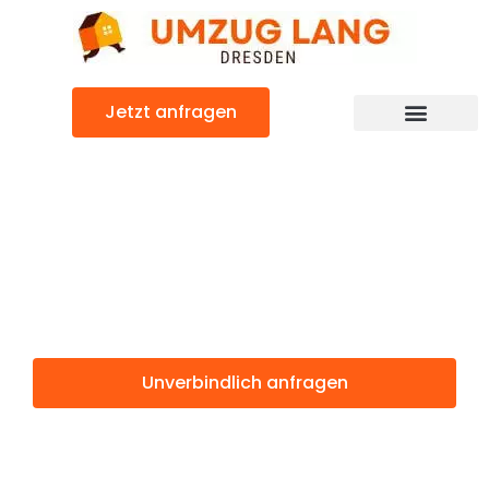
Zum
Inhalt
springen
Jetzt anfragen
Umzugsunternehmen Dresden
Umzugsservice Dresden
Günstiger Strassen Umzug
Umzug Dresden
Strassen
Unverbindlich anfragen
Weitere Informationen