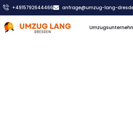
Zum
+4915792644466
anfrage@umzug-lang-dresde
Inhalt
springen
Umzugsunterneh
Günstiger Kristiansand Umzug
Umzug D
Kristian