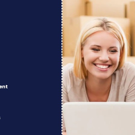
ent
s