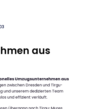
03
ehmen aus
ionelles Umzugsunternehmen aus
gen zwischen Dresden und Tirgu-
ng und unserem dedizierten Team
los und effizient verläuft.
Ihren Übergang nach Tirgu-Mures