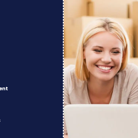
ent
s