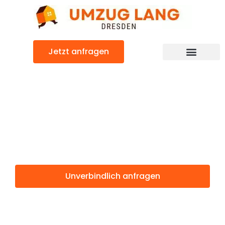
Zum
Inhalt
springen
Jetzt anfragen
Umzugsunternehmen Dresden
Umzugsservice Dresden
Günstiger Uppsala Umzug
Umzug Dresden
Uppsala
Unverbindlich anfragen
Weitere Informationen