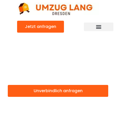
Zum
Inhalt
springen
Jetzt anfragen
Umzugsunternehmen Dresden
Umzugsservice Dresden
Günstiger Slowakei Umzug
Umzug Dresden
Slowakei
Unverbindlich anfragen
Weitere Informationen