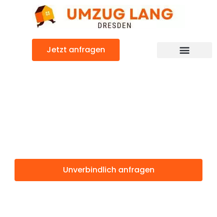
Zum
Inhalt
springen
Jetzt anfragen
Umzugsunternehmen Dresden
Umzugsservice Dresden
Günstiger Bratislava Umzug
Umzug Dresden
Bratislava
Unverbindlich anfragen
Weitere Informationen