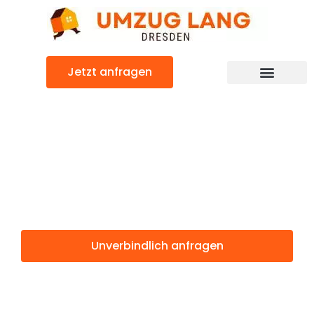
Zum
Inhalt
springen
Jetzt anfragen
Umzugsunternehmen Dresden
Umzugsservice Dresden
Günstiger Brest Umzug
Umzug Dresden
Brest
Unverbindlich anfragen
Weitere Informationen