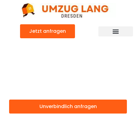
Zum
Inhalt
springen
Jetzt anfragen
Umzugsunternehmen Dresden
Umzugsservice Dresden
Günstiger Marseille Umzug
Umzug Dresden
Marseille
Unverbindlich anfragen
Weitere Informationen