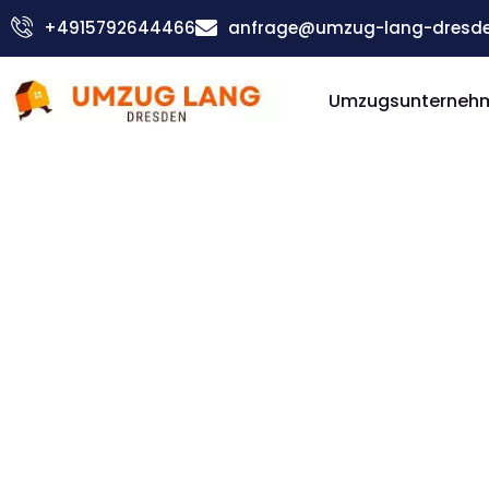
Zum
+4915792644466
anfrage@umzug-lang-dresde
Inhalt
springen
Umzugsunterneh
Günstiger Salzburg Umzug
Umzug D
Salzburg