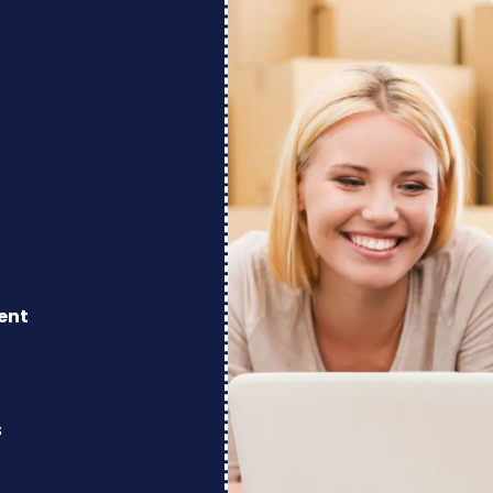
ent
s