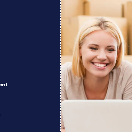
ent
s