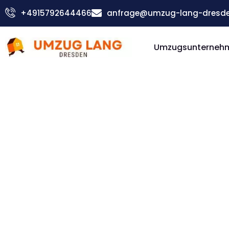
Zum
+4915792644466
anfrage@umzug-lang-dresde
Inhalt
springen
Umzugsunterneh
Günstiger Traun Umzug
Umzug D
Traun