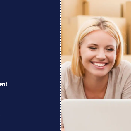
ent
s