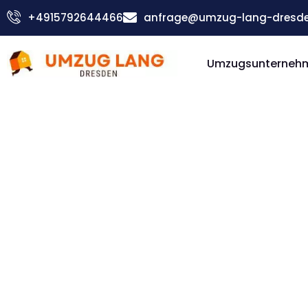
Zum
+4915792644466
anfrage@umzug-lang-dresde
Inhalt
springen
Umzugsunterneh
Günstiger Rzeszów Umzug
Umzug D
Rzeszów