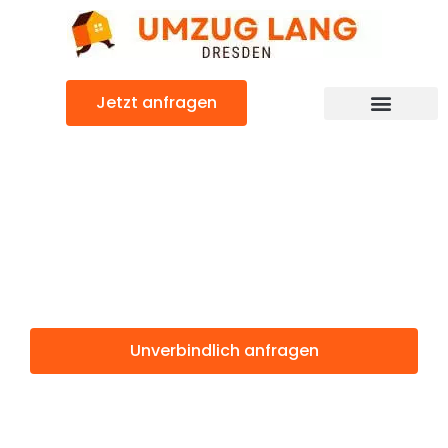
Zum
Inhalt
springen
Jetzt anfragen
Umzugsunternehmen Dresden
Umzugsservice Dresden
Günstiger Zabrze Umzug
Umzug Dresden
Zabrze
Unverbindlich anfragen
Weitere Informationen