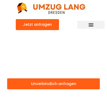
Zum
Inhalt
springen
Jetzt anfragen
Umzugsunternehmen Dresden
Umzugsservice Dresden
Günstiger Brežice Umzug
Umzug Dresden
Brežice
Unverbindlich anfragen
Weitere Informationen