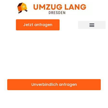
Zum
Inhalt
springen
Jetzt anfragen
Umzugsunternehmen Dresden
Umzugsservice Dresden
Günstiger Šentjur Umzug
Umzug Dresden
Šentjur
Unverbindlich anfragen
Weitere Informationen