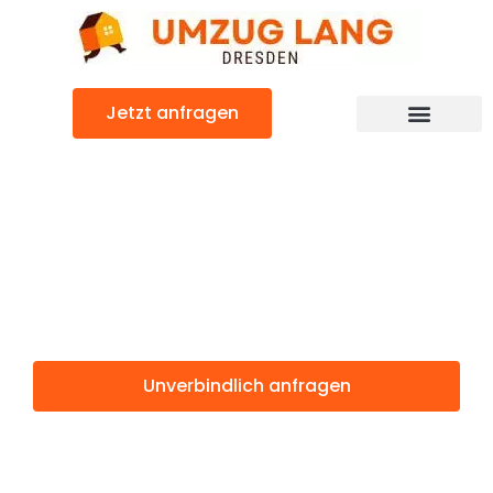
Zum
Inhalt
springen
Jetzt anfragen
Umzugsunternehmen Dresden
Umzugsservice Dresden
Günstiger Olmütz Umzug
Umzug Dresden
Olmütz
Unverbindlich anfragen
Weitere Informationen