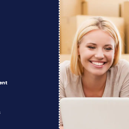
ent
s