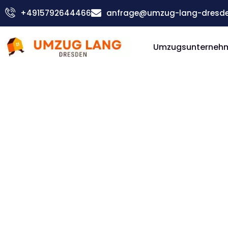
Zum
+4915792644466
anfrage@umzug-lang-dresde
Inhalt
springen
Umzugsunterneh
Günstiger Pilsen Umzug
Umzug D
Pilsen