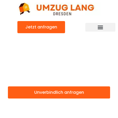
Zum
Inhalt
springen
Jetzt anfragen
Umzugsunternehmen Dresden
Umzugsservice Dresden
Günstiger Adiyaman Umzug
Umzug Dresden
Adiyaman
Unverbindlich anfragen
Weitere Informationen