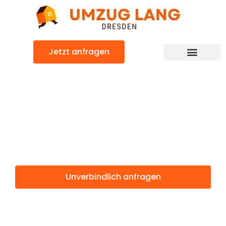
Zum
Inhalt
springen
Jetzt anfragen
Umzugsunternehmen Dresden
Umzugsservice Dresden
Günstiger Corum Umzug
Umzug Dresden
Corum
Unverbindlich anfragen
Weitere Informationen