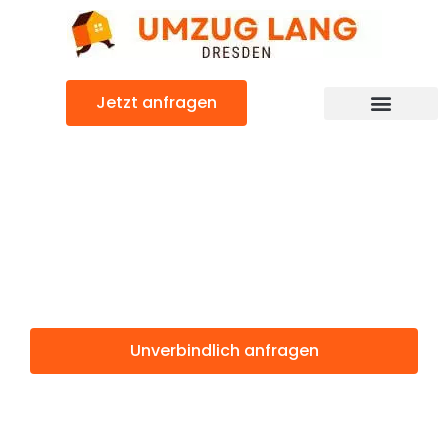
Zum
Inhalt
springen
Jetzt anfragen
Umzugsunternehmen Dresden
Umzugsservice Dresden
Günstiger Livorno Umzug
Umzug Dresden
Livorno
Unverbindlich anfragen
Weitere Informationen