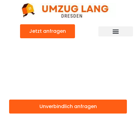
Zum
Inhalt
springen
Jetzt anfragen
Umzugsunternehmen Dresden
Umzugsservice Dresden
Günstiger Trento Umzug
Umzug Dresden
Trento
Unverbindlich anfragen
Weitere Informationen