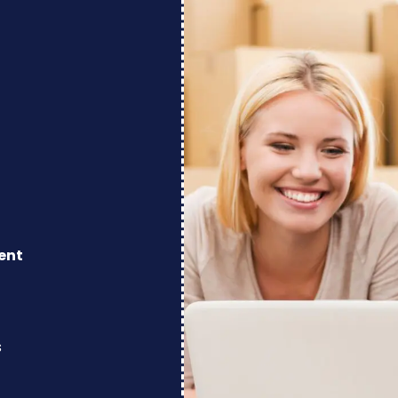
ent
s