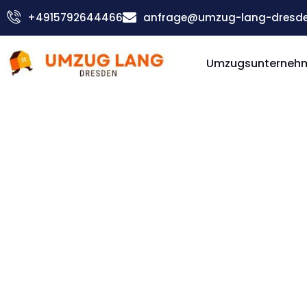
Zum
+4915792644466
anfrage@umzug-lang-dresde
Inhalt
springen
Umzugsunterneh
Günstiger Mailand Umzug
Umzug D
Mailand