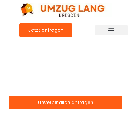
Zum
Inhalt
springen
Jetzt anfragen
Umzugsunternehmen Dresden
Umzugsservice Dresden
Günstiger Belgrad Umzug
Umzug Dresden
Belgrad
Unverbindlich anfragen
Weitere Informationen