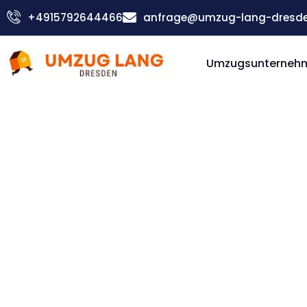
Zum
+4915792644466
anfrage@umzug-lang-dresde
Inhalt
springen
Umzugsunterneh
Günstiger Cacak Umzug
Umzug D
Cacak