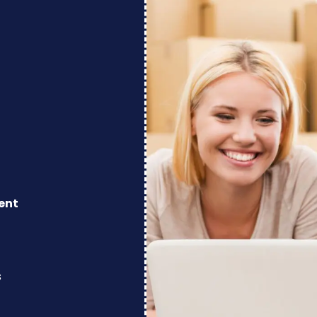
ent
s