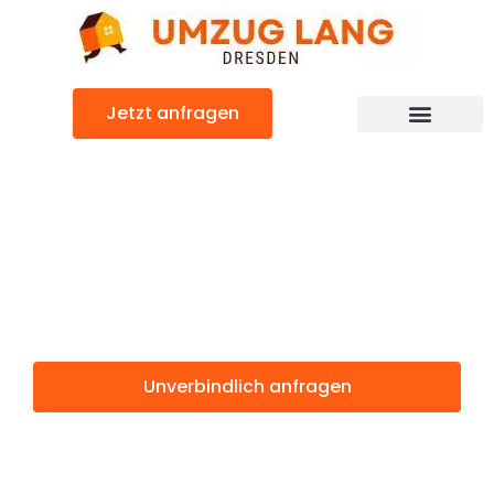
Zum
Inhalt
springen
Jetzt anfragen
Umzugsunternehmen Dresden
Umzugsservice Dresden
Günstiger Kraljevo Umzug
Umzug Dresden
Kraljevo
Unverbindlich anfragen
Weitere Informationen