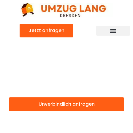
Zum
Inhalt
springen
Jetzt anfragen
Umzugsunternehmen Dresden
Umzugsservice Dresden
Günstiger Bottrop Umzug
Umzug Dresden
Bottrop
Unverbindlich anfragen
Weitere Informationen