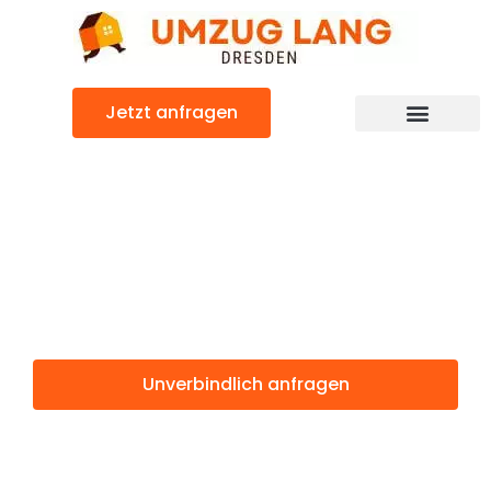
Zum
Inhalt
springen
Jetzt anfragen
Umzugsunternehmen Dresden
Umzugsservice Dresden
Günstiger Wiesbaden Umzug
Umzug Dresden
Wiesbaden
Unverbindlich anfragen
Weitere Informationen