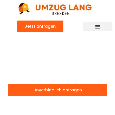
Zum
Inhalt
springen
Jetzt anfragen
Umzugsunternehmen Dresden
Umzugsservice Dresden
Günstiger Mülheim Umzug
Umzug Dresden
Mülheim
Unverbindlich anfragen
Weitere Informationen