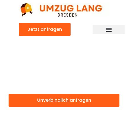
Zum
Inhalt
springen
Jetzt anfragen
Umzugsunternehmen Dresden
Umzugsservice Dresden
Günstiger Neuss Umzug
Umzug Dresden
Neuss
Unverbindlich anfragen
Weitere Informationen