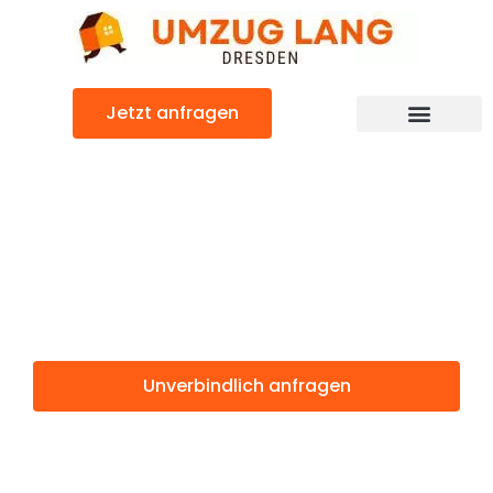
Zum
Inhalt
springen
Jetzt anfragen
Umzugsunternehmen Dresden
Umzugsservice Dresden
Günstiger Almere Umzug
Umzug Dresden
Almere
Unverbindlich anfragen
Weitere Informationen