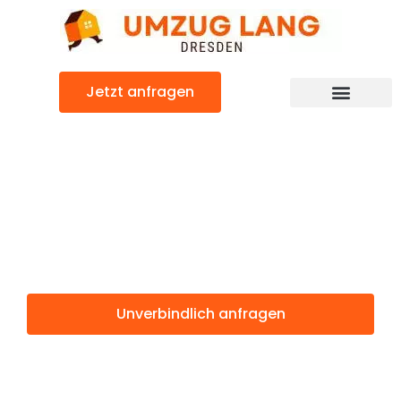
Zum
Inhalt
springen
Jetzt anfragen
Umzugsunternehmen Dresden
Umzugsservice Dresden
Günstiger Zaanstad Umzug
Umzug Dresden
Zaanstad
Unverbindlich anfragen
Weitere Informationen