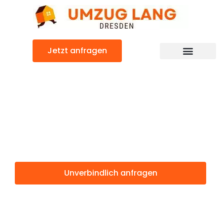
Zum
Inhalt
springen
Jetzt anfragen
Umzugsunternehmen Dresden
Umzugsservice Dresden
Günstiger Leiden Umzug
Umzug Dresden
Leiden
Unverbindlich anfragen
Weitere Informationen