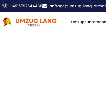
Zum
+4915792644466
anfrage@umzug-lang-dresde
Inhalt
springen
Umzugsunterneh
Günstiger Almería Umzug
Umzug D
Almería