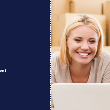
ent
s