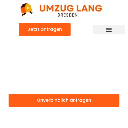
Zum
Inhalt
springen
Jetzt anfragen
Umzugsunternehmen Dresden
Umzugsservice Dresden
Günstiger Sevilla Umzug
Umzug Dresden
Sevilla
Unverbindlich anfragen
Weitere Informationen