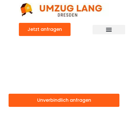
Zum
Inhalt
springen
Jetzt anfragen
Umzugsunternehmen Dresden
Umzugsservice Dresden
Günstiger Getafe Umzug
Umzug Dresden
Getafe
Unverbindlich anfragen
Weitere Informationen