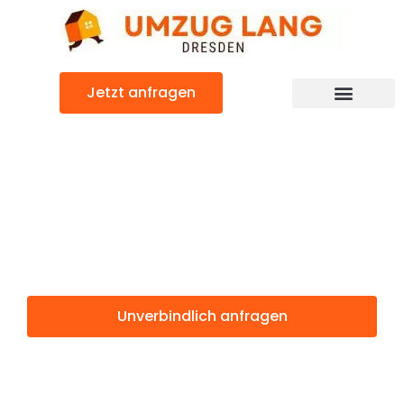
Zum
Inhalt
springen
Jetzt anfragen
Umzugsunternehmen Dresden
Umzugsservice Dresden
Günstiger Valladolid Umzug
Umzug Dresden
Valladolid
Unverbindlich anfragen
Weitere Informationen