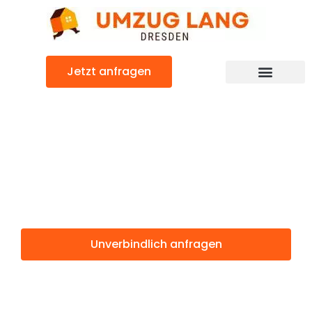
Zum
Inhalt
springen
Jetzt anfragen
Umzugsunternehmen Dresden
Umzugsservice Dresden
Günstiger Aldershot Umzug
Umzug Dresden
Aldershot
Unverbindlich anfragen
Weitere Informationen