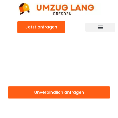
Zum
Inhalt
springen
Jetzt anfragen
Umzugsunternehmen Dresden
Umzugsservice Dresden
Günstiger Reading Umzug
Umzug Dresden
Reading
Unverbindlich anfragen
Weitere Informationen