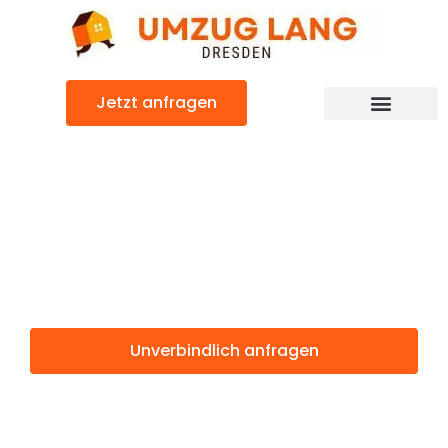
Zum
Inhalt
springen
Jetzt anfragen
Umzugsunternehmen Dresden
Umzugsservice Dresden
Günstiger Poole Umzug
Umzug Dresden
Poole
Unverbindlich anfragen
Weitere Informationen