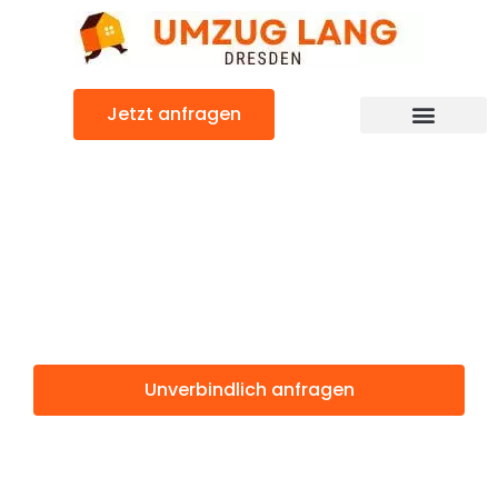
Zum
Inhalt
springen
Jetzt anfragen
Umzugsunternehmen Dresden
Umzugsservice Dresden
Günstiger Sale Umzug
Umzug Dresden
Sale
Unverbindlich anfragen
Weitere Informationen