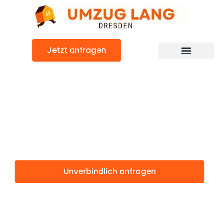
Zum
Inhalt
springen
Jetzt anfragen
Umzugsunternehmen Dresden
Umzugsservice Dresden
Günstiger Nuneaton Umzug
Umzug Dresden
Nuneaton
Unverbindlich anfragen
Weitere Informationen