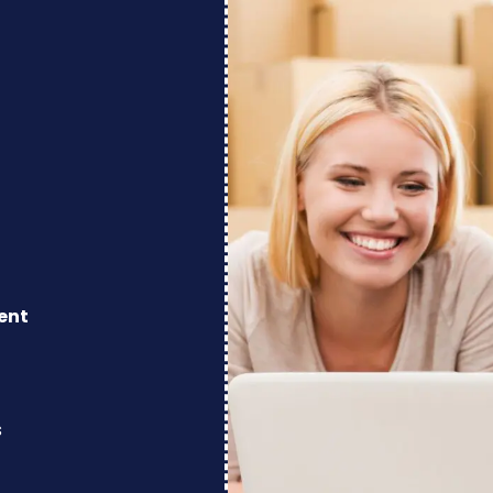
ent
s