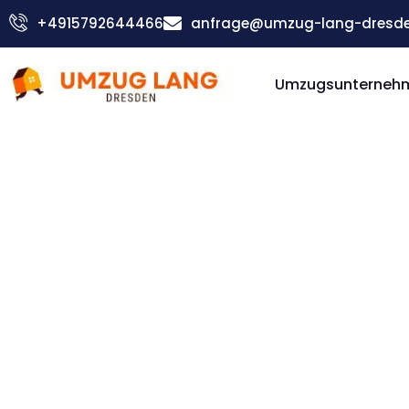
Zum
+4915792644466
anfrage@umzug-lang-dresde
Inhalt
springen
Umzugsunterneh
Günstiger Thanet Umzug
Umzug D
Thanet