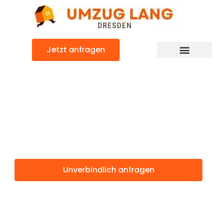
Zum
Inhalt
springen
Jetzt anfragen
Umzugsunternehmen Dresden
Umzugsservice Dresden
Günstiger Doboj Umzug
Umzug Dresden
Doboj
Unverbindlich anfragen
Weitere Informationen