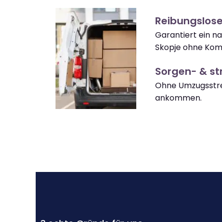
Reibungslos
Garantiert ein n
Skopje ohne Komp
Sorgen- & str
Ohne Umzugsstre
ankommen.