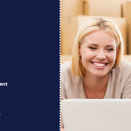
ent
s