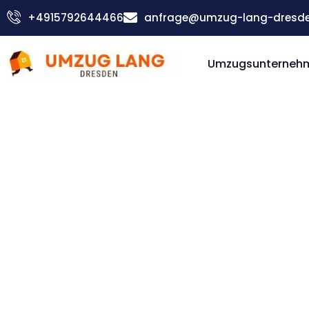
Zum
+4915792644466
anfrage@umzug-lang-dresde
Inhalt
springen
Umzugsunterneh
Günstiger Skopje Umzug
Umzug D
Skopje