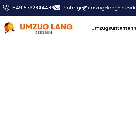
Zum
+4915792644466
anfrage@umzug-lang-dresde
Inhalt
springen
Umzugsunterneh
Günstiger Panevezhis Umzug
Umzug D
Panevez