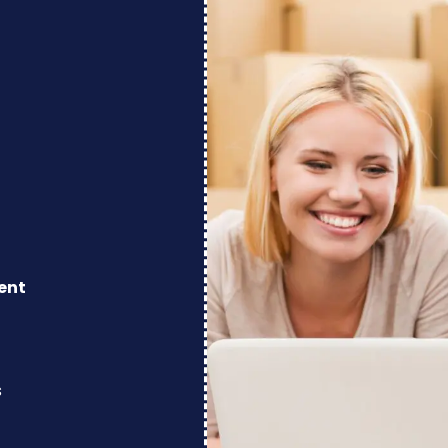
ent
s