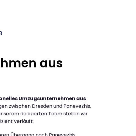
3
ehmen aus
ionelles Umzugsunternehmen aus
gen zwischen Dresden und Panevezhis.
nserem dedizierten Team stellen wir
zient verläuft.
Ihren Übergang nach Panevezhis