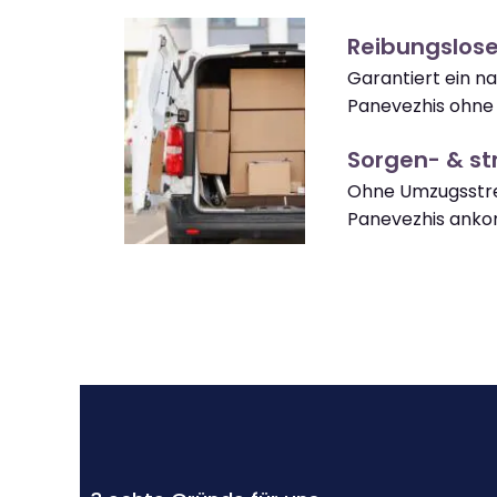
Reibungslos
Garantiert ein n
Panevezhis ohne
Sorgen- & str
Ohne Umzugsstre
Panevezhis ank