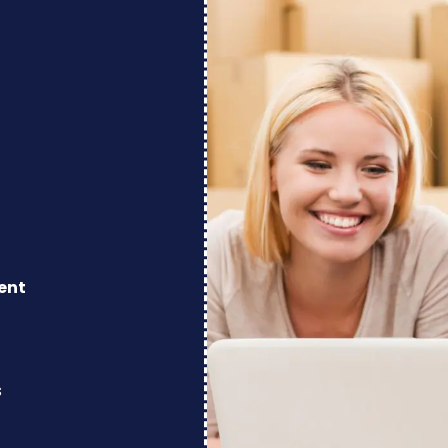
ent
s