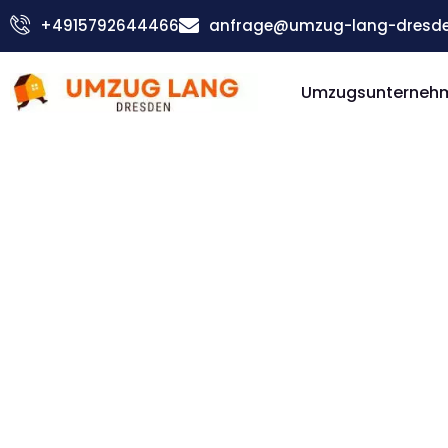
Zum
+4915792644466
anfrage@umzug-lang-dresde
Inhalt
springen
Umzugsunterneh
Günstiger Limassol Umzug
Umzug D
Limassol