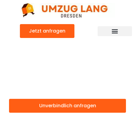
Zum
Inhalt
springen
Jetzt anfragen
Umzugsunternehmen Dresden
Umzugsservice Dresden
Günstiger Vaduz Umzug
Umzug Dresden
Vaduz
Unverbindlich anfragen
Weitere Informationen