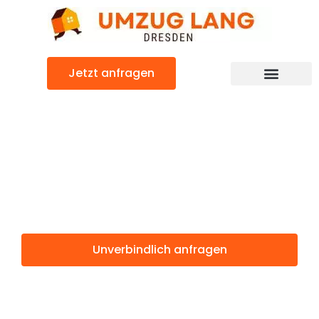
Zum
Inhalt
springen
Jetzt anfragen
Umzugsunternehmen Dresden
Umzugsservice Dresden
Günstiger Aarau Umzug
Umzug Dresden
Aarau
Unverbindlich anfragen
Weitere Informationen